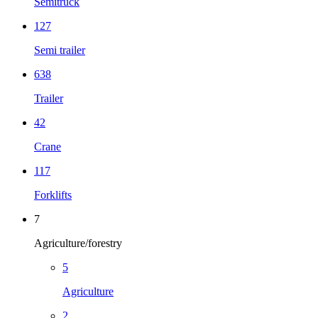
Semitruck
127
Semi trailer
638
Trailer
42
Crane
117
Forklifts
7
Agriculture/forestry
5
Agriculture
2