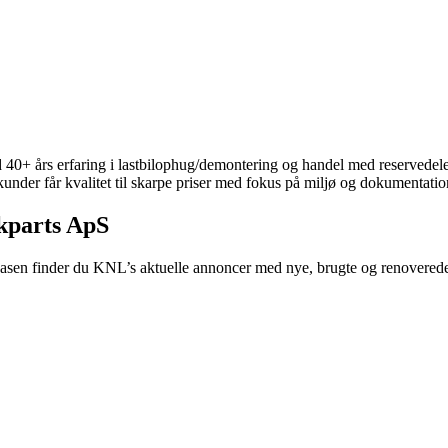
s erfaring i lastbilophug/demontering og handel med reservedele. V
nder får kvalitet til skarpe priser med fokus på miljø og dokumentatio
kparts ApS
ilbasen finder du KNL’s aktuelle annoncer med nye, brugte og renover