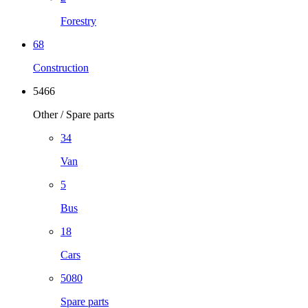
Forestry
68
Construction
5466
Other / Spare parts
34
Van
5
Bus
18
Cars
5080
Spare parts