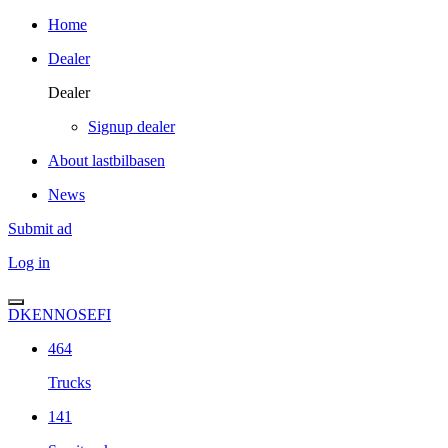
Home
Dealer
Dealer
Signup dealer
About lastbilbasen
News
Submit ad
Log in
DK
EN
NO
SE
FI
464
Trucks
141