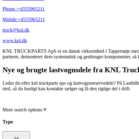
Phone.:
+4555965211
Mobile:
+4555965211
truck@knl.dk
www.knl.dk
KNL TRUCKPARTS ApS er en dansk virksomhed i Tappernøje med 40+ år
partnere, demonterer dem systematisk og genbruger komponenter, så ku
Nye og brugte lastvognsdele fra KNL Truc
Leder du efter knl truckparts aps og lastvognsreservedele? På Lastb
sted, så du hurtigt kan kontakte sælger og få den rigtige del i drift.
More search options
Type
All