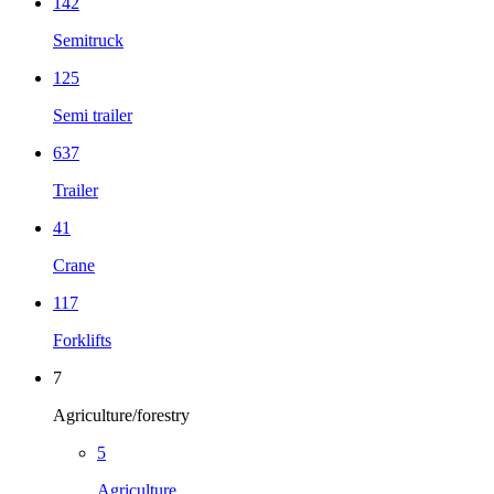
142
Semitruck
125
Semi trailer
637
Trailer
41
Crane
117
Forklifts
7
Agriculture/forestry
5
Agriculture