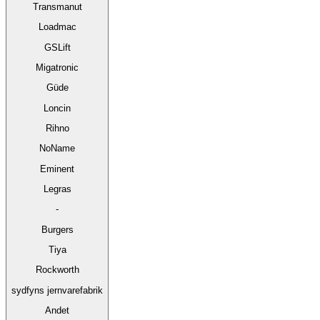
Transmanut
Loadmac
GSLift
Migatronic
Güde
Loncin
Rihno
NoName
Eminent
Legras
-
Burgers
Tiya
Rockworth
sydfyns jernvarefabrik
Andet