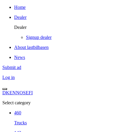
Home
Dealer
Dealer
Signup dealer
About lastbilbasen
News
Submit ad
Log in
DK
EN
NO
SE
FI
Select category
460
Trucks