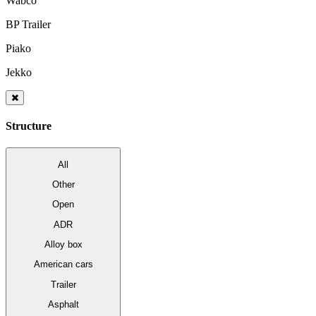
Wabco
BP Trailer
Piako
Jekko
Structure
All
Other
Open
ADR
Alloy box
American cars
Trailer
Asphalt