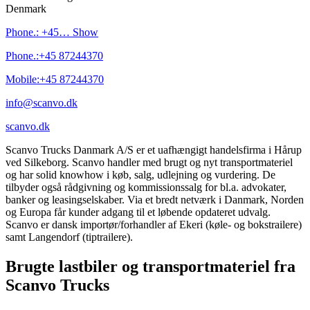
Denmark
Phone.:
+45…
Show
Phone.:
+45 87244370
Mobile:
+45 87244370
info@scanvo.dk
scanvo.dk
Scanvo Trucks Danmark A/S er et uafhængigt handelsfirma i Hårup
ved Silkeborg. Scanvo handler med brugt og nyt transportmateriel
og har solid knowhow i køb, salg, udlejning og vurdering. De
tilbyder også rådgivning og kommissionssalg for bl.a. advokater,
banker og leasingselskaber. Via et bredt netværk i Danmark, Norden
og Europa får kunder adgang til et løbende opdateret udvalg.
Scanvo er dansk importør/forhandler af Ekeri (køle- og bokstrailere)
samt Langendorf (tiptrailere).
Brugte lastbiler og transportmateriel fra
Scanvo Trucks