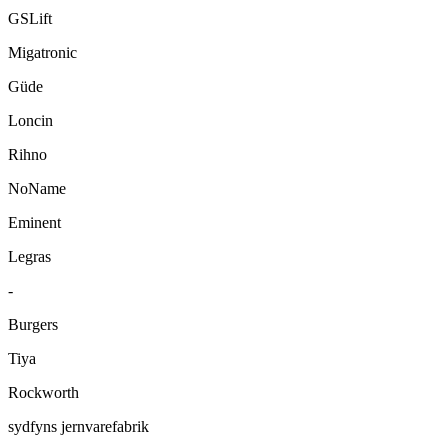
GSLift
Migatronic
Güde
Loncin
Rihno
NoName
Eminent
Legras
-
Burgers
Tiya
Rockworth
sydfyns jernvarefabrik