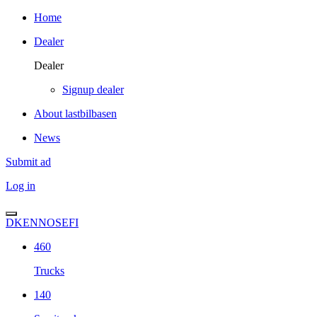
Home
Dealer
Dealer
Signup dealer
About lastbilbasen
News
Submit ad
Log in
DK
EN
NO
SE
FI
460
Trucks
140