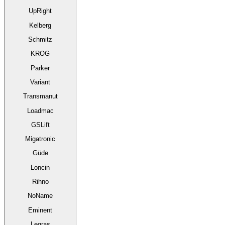
UpRight
Kelberg
Schmitz
KROG
Parker
Variant
Transmanut
Loadmac
GSLift
Migatronic
Güde
Loncin
Rihno
NoName
Eminent
Legras