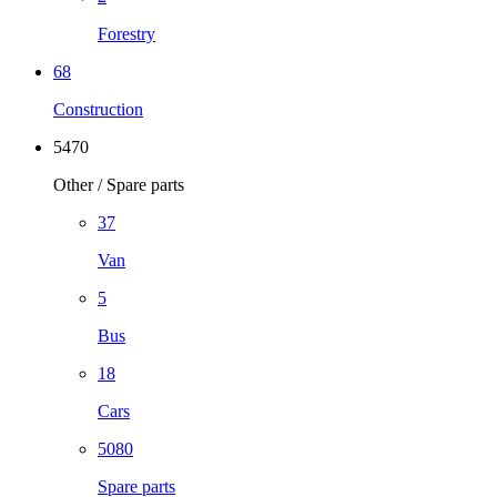
Forestry
68
Construction
5470
Other / Spare parts
37
Van
5
Bus
18
Cars
5080
Spare parts