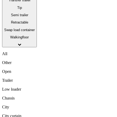
Transfer trailer
Tip
Semi trailer
Retractable
Swap load container
Walkingfloor
All
Other
Open
Trailer
Low loader
Chassis
City
City curtain