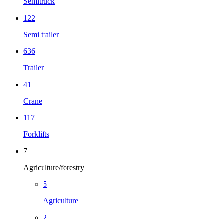
Semitruck
122
Semi trailer
636
Trailer
41
Crane
117
Forklifts
7
Agriculture/forestry
5
Agriculture
2