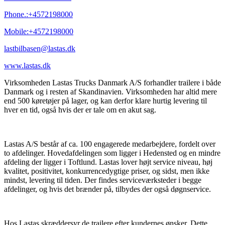
Phone.:
+4572198000
Mobile:
+4572198000
lastbilbasen@lastas.dk
www.lastas.dk
Virksomheden Lastas Trucks Danmark A/S forhandler trailere i både
Danmark og i resten af Skandinavien. Virksomheden har altid mere
end 500 køretøjer på lager, og kan derfor klare hurtig levering til
hver en tid, også hvis der er tale om en akut sag.
Lastas A/S består af ca. 100 engagerede medarbejdere, fordelt over
to afdelinger. Hovedafdelingen som ligger i Hedensted og en mindre
afdeling der ligger i Toftlund. Lastas lover højt service niveau, høj
kvalitet, positivitet, konkurrencedygtige priser, og sidst, men ikke
mindst, levering til tiden. Der findes serviceværksteder i begge
afdelinger, og hvis det brænder på, tilbydes der også døgnservice.
Hos Lastas skræddersyr de trailere efter kundernes ønsker. Dette