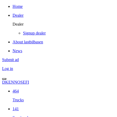
Home
Dealer
Dealer
Signup dealer
About lastbilbasen
News
Submit ad
Log in
DK
EN
NO
SE
FI
464
Trucks
141