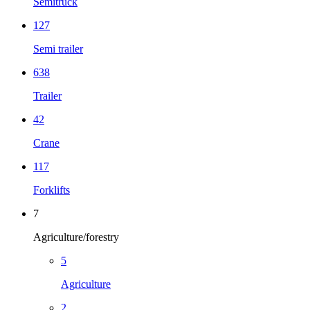
Semitruck
127
Semi trailer
638
Trailer
42
Crane
117
Forklifts
7
Agriculture/forestry
5
Agriculture
2