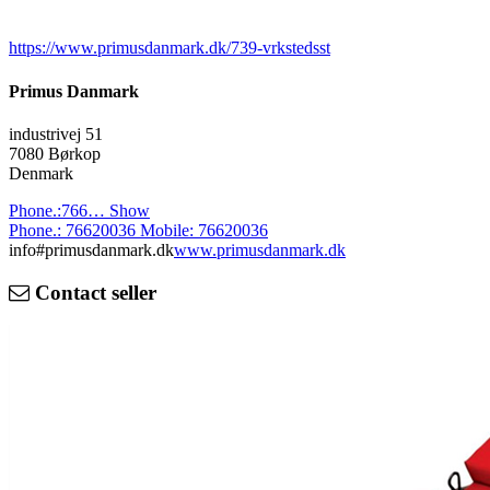
https://www.primusdanmark.dk/739-vrkstedsst
Primus Danmark
industrivej 51
7080 Børkop
Denmark
Phone.:
766…
Show
Phone.:
76620036
Mobile:
76620036
info#primusdanmark.dk
www.primusdanmark.dk
Contact seller