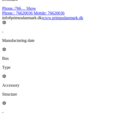
Phone.:
766…
Show
Phone.:
76620036
Mobile:
76620036
info#primusdanmark.dk
www.primusdanmark.dk
-
Manufacturing date
Bus
Type
Accessory
Structure
-