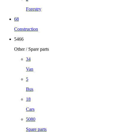
Forestry
68
Construction
5466
Other / Spare parts
34
Van
5
Bus
18
Cars
5080
Spare parts