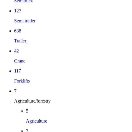
Semitruck
127
Semi trailer
638
Trailer
42
Crane
117
Forklifts
7
Agriculture/forestry
5
Agriculture
2