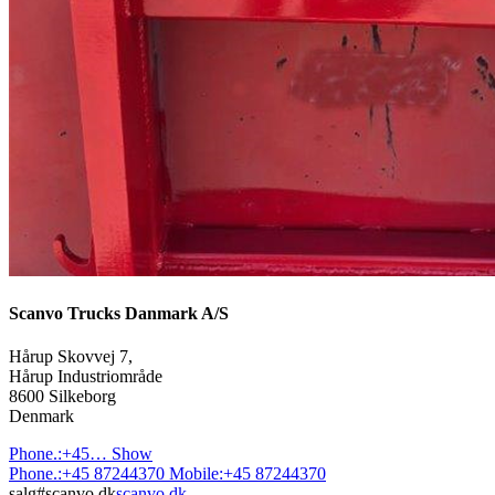
Scanvo Trucks Danmark A/S
Hårup Skovvej 7,
Hårup Industriområde
8600 Silkeborg
Denmark
Phone.:
+45…
Show
Phone.:
+45 87244370
Mobile:
+45 87244370
salg#scanvo.dk
scanvo.dk