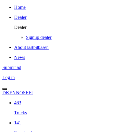
Home
Dealer
Dealer
Signup dealer
About lastbilbasen
News
Submit ad
Log in
DK
EN
NO
SE
FI
463
Trucks
141