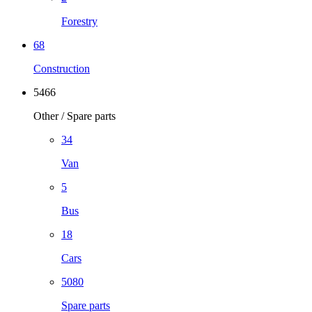
Forestry
68
Construction
5466
Other / Spare parts
34
Van
5
Bus
18
Cars
5080
Spare parts