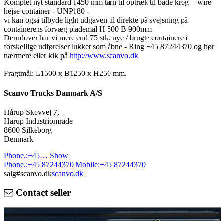
Komplet nyt standard 1450 mm tårn til optræk til både krog + wire
hejse container - UNP180 -
vi kan også tilbyde light udgaven til direkte på svejsning på
containerens forvæg plademål H 500 B 900mm
Derudover har vi mere end 75 stk. nye / brugte containere i
forskellige udførelser lukket som åbne - Ring +45 87244370 og hør
nærmere eller kik på
http://www.scanvo.dk
Fragtmål: L1500 x B1250 x H250 mm.
Scanvo Trucks Danmark A/S
Hårup Skovvej 7,
Hårup Industriområde
8600 Silkeborg
Denmark
Phone.:
+45…
Show
Phone.:
+45 87244370
Mobile:
+45 87244370
salg#scanvo.dk
scanvo.dk
Contact seller